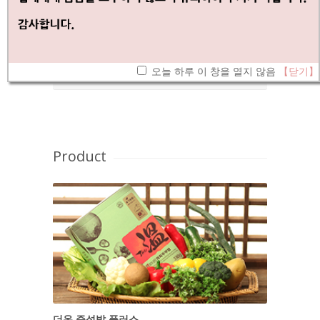
더온 STORY
당기면 뜨거워진다! 더온만의 특별한 발열기술
오늘 하루 이 창을 열지 않음
【닫기】
Product
더온 즉석밥 플러스
더온 He