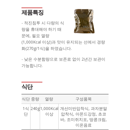
제품특징
- 적진침투 시 다량의 식
량을 휴대해야 하기 때
문에, 필요 열량
(1,000Kcal 이상)과 맛이 유지되는 선에서 경량
화(270g/1식)을 하였습니다.
- 낮은 수분함량으로 보존료 없이 2년간 보관이
가능합니다.
식단
식단
중량
열량
구성품목
1식
240g
1,000Kcal
개선미반압착식, 과자분말
단
이상
압착식, 아몬드강정, 초코
바, 조미쥐치포, 땅콩크림,
이온음료