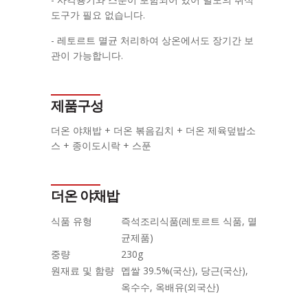
도구가 필요 없습니다.
- 레토르트 멸균 처리하여 상온에서도 장기간 보
관이 가능합니다.
제품구성
더온 야채밥 + 더온 볶음김치 + 더온 제육덮밥소
스 + 종이도시락 + 스푼
더온 야채밥
식품 유형
즉석조리식품(레토르트 식품, 멸
균제품)
중량
230g
원재료 및 함량
멥쌀 39.5%(국산), 당근(국산),
옥수수, 옥배유(외국산)