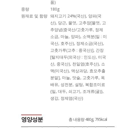
품)
중량
180g
원재료 및 함량
돼지고기 24%(국산), 양파(국
산), 당근, 물엿, 고추장[물엿, 고
추양념(중국산/고춧가루, 정제
소금, 마늘, 양파), 소맥분(밀 : 미
국산, 호주산), 정제소금(국산),
고춧가루(고추 : 중국산)], 간장
[탈지대두(외국산 : 인도산, 미국
산, 중국산), 천일염(호주산), 소
맥(미국산), 액상과당, 효모추출
분말], 마늘, 맛술, 고춧가루, 옥
배유, 성전분, 설탕, 복합조미료
{밀, 대두, 쇠고기, 조개류(굴)},
생강, 정제염(국산)
영양성분
총 내용량 480g, 795kcal