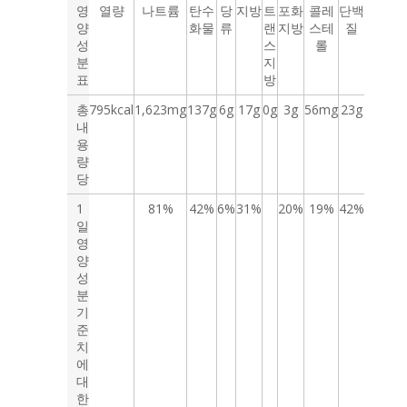
영
열량
나트륨
탄수
당
지방
트
포화
콜레
단백
양
화물
류
랜
지방
스테
질
성
스
롤
분
지
표
방
총
795kcal
1,623mg
137g
6g
17g
0g
3g
56mg
23g
내
용
량
당
1
81%
42%
6%
31%
20%
19%
42%
일
영
양
성
분
기
준
치
에
대
한