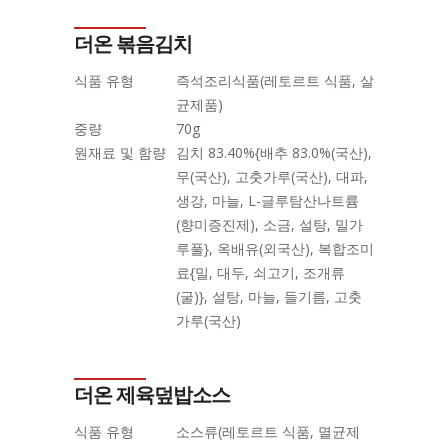
더온 볶음김치
식품 유형
즉석조리식품(레토르트 식품, 살
균제품)
중량
70g
원재료 및 함량
김치 83.40%{배추 83.0%(국산),
무(국산), 고춧가루(국산), 대파,
생강, 마늘, L-글루탐산나트륨
(향미증진제), 소금, 설탕, 밀가
루풀}, 옥배유(외국산), 복합조미
료{밀, 대두, 쇠고기, 조개류
(굴)}, 설탕, 마늘, 들기름, 고춧
가루(국산)
더온 제육덮밥소스
식품 유형
소스류(레토르트 식품, 멸균제