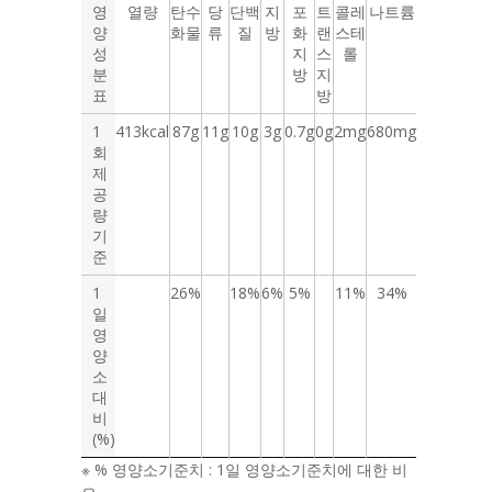
영
열량
탄수
당
단백
지
포
트
콜레
나트륨
양
화물
류
질
방
화
랜
스테
성
지
스
롤
분
방
지
표
방
1
413kcal
87g
11g
10g
3g
0.7g
0g
2mg
680mg
회
제
공
량
기
준
1
26%
18%
6%
5%
11%
34%
일
영
양
소
대
비
(%)
※ % 영양소기준치 : 1일 영양소기준치에 대한 비