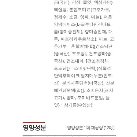
금(국산), 간장, 물엿, 액상과당},
백설탕, 혼합조미료{고추가루,
정제수, 소금, 양파, 마늘}, 더온
양념베이스{L-글루타민산나트
륨(향미증진제), 향미증진제, 대
두, 파프리카추출색소}, 마늘, 고
추가루ㆍ혼합야채-B{[건조당근
(중국산), 포도당], 건조양파(중
국산), 건조대파, [건조청경채,
포도당]}ㆍ조미맛단백J{식물성
단백후레이크[탈지대두분(인도
산), 분리대두단백(미국산), 산분
해간장원액(밀)], 조미돈지(돼지
고기), 양파, 조미비프분말, 물
엿}ㆍ참기름(수입산)
영양성분
영양성분 1회 제공량 (120g)