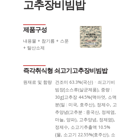
고추장비빔밥
제품구성
내용물 + 참기름 + 스푼
+ 탈산소제
즉각취식형 쇠고기고추장비빔밥
원재료 및 함량
건조미 63.3%(국산)ㆍ쇠고기비
빔장[소스류(살균제품), 중량 :
30g]고추장 44.5%{맥아엿, 소맥
분(밀 : 미국, 호주산), 정제수, 고
추양념(고추분 : 중국산, 정제염,
마늘, 양파), 고추양념, 정제염},
정제수, 소고기추출액 10.5%
{물, 소고기 22.55%(호주산), 소