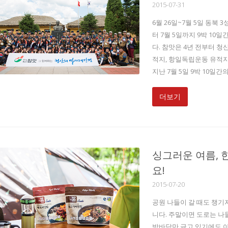
2015-07-31
6월 26일~7월 5일 동북 
터 7월 5일까지 9박 10
다. 참맛은 4년 전부터 
적지, 항일독립운동 유적지
지난 7월 5일 9박 10일
더보기
싱그러운 여름, 
요!
2015-07-20
공원 나들이 갈 때도 챙기
니다. 주말이면 도로는 나
방바닥만 긁고 있기에도 