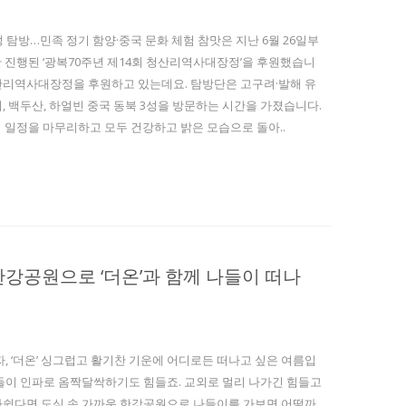
3성 탐방…민족 정기 함양·중국 문화 체험 참맛은 지난 6월 26일부
일간 진행된 ‘광복70주년 제14회 청산리역사대장정’을 후원했습니
청산리역사대장정을 후원하고 있는데요. 탐방단은 고구려·발해 유
, 백두산, 하얼빈 중국 동북 3성을 방문하는 시간을 가졌습니다.
간의 일정을 마무리하고 모두 건강하고 밝은 모습으로 돌아..
한강공원으로 ‘더온’과 함께 나들이 떠나
자, ‘더온’ 싱그럽고 활기찬 기운에 어디로든 떠나고 싶은 여름입
들이 인파로 옴짝달싹하기도 힘들죠. 교외로 멀리 나가긴 힘들고
아쉽다면 도심 속 가까운 한강공원으로 나들이를 가보면 어떨까