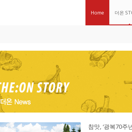
Home
더온 ST
참맛, ‘광복70