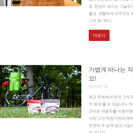
요. 한강이 보이는 그늘막
좋죠. 격렬하게 아무것도 
그저 멍~하니..
더보기
가볍게 떠나는 자
요!
2015-07-14
최근 주변에서 전국 구석
치 않게 볼 수 있습니다. 
근이든 자동차를 이용하면 
지만 그건 자전거만의 매력
온전히 두 눈에 담고 가슴
며 가다가 ..