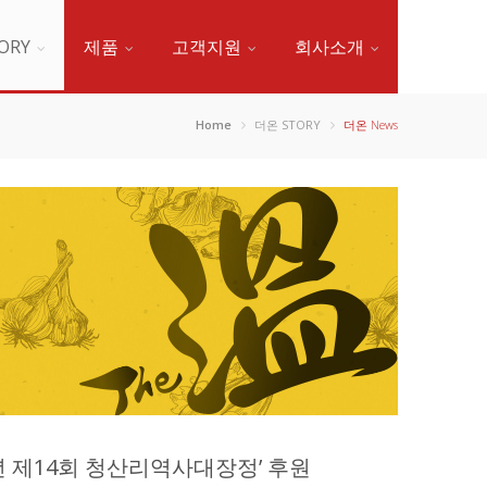
ORY
제품
고객지원
회사소개
Home
더온 STORY
더온 News
주년 제14회 청산리역사대장정’ 후원