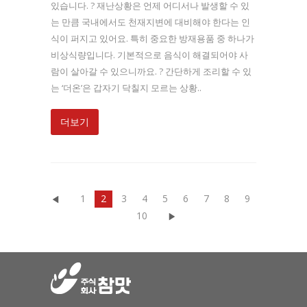
있습니다. ? 재난상황은 언제 어디서나 발생할 수 있
는 만큼 국내에서도 천재지변에 대비해야 한다는 인
식이 퍼지고 있어요. 특히 중요한 방재용품 중 하나가
비상식량입니다. 기본적으로 음식이 해결되어야 사
람이 살아갈 수 있으니까요. ? 간단하게 조리할 수 있
는 ‘더온’은 갑자기 닥칠지 모르는 상황..
더보기
1
2
3
4
5
6
7
8
9
10